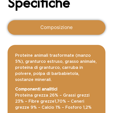
Specifiche
Composizione
Proteine animali trasformate (manzo
5%), granturco estruso, grasso animale,
proteina di granturco, carruba in
polvere, polpa di barbabietola,
sostanze minerali.
Componenti analitici
Proteina grezza 26% – Grassi grezzi
23% – Fibre grezze1,70% – Ceneri
grezze 9% – Calcio 1% – Fosforo 1,2%